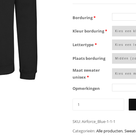
Borduring
*
Kleur borduring
*
Lettertype
*
Plaats borduring
Maat sweater
unisex
*
Opmerkingen
SKU:
Airforce_Blue-1-1-1
Categorieën:
Alle producten
,
Sweate