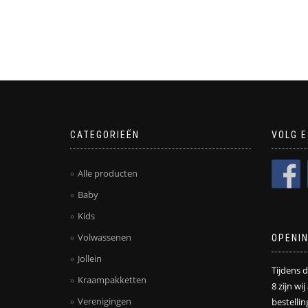
CATEGORIEËN
VOLG E
Alle producten
Baby
Kids
Volwassenen
OPENI
Jollein
Tijdens 
Kraampakketten
8 zijn wi
Verenigingen
bestelli