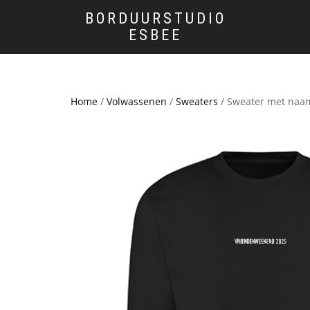
BORDUURSTUDIO
ESBEE
Home
/
Volwassenen
/
Sweaters
/ Sweater met naa