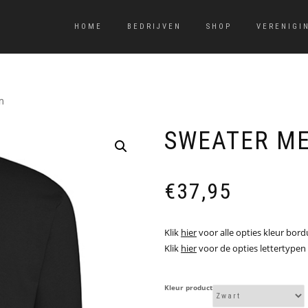
HOME
BEDRIJVEN
SHOP
VERENIGI
m
SWEATER M
€
37,95
Klik
hier
voor alle opties kleur bord
Klik
hier
voor de opties lettertypen
Kleur product