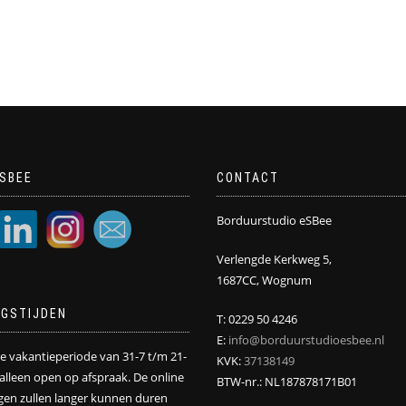
SBEE
CONTACT
Borduurstudio eSBee
Verlengde Kerkweg 5,
1687CC, Wognum
NGSTIJDEN
T: 0229 50 4246
E:
info@borduurstudioesbee.nl
de vakantieperiode van 31-7 t/m 21-
KVK:
37138149
j alleen open op afspraak. De online
BTW-nr.: NL187878171B01
ngen zullen langer kunnen duren