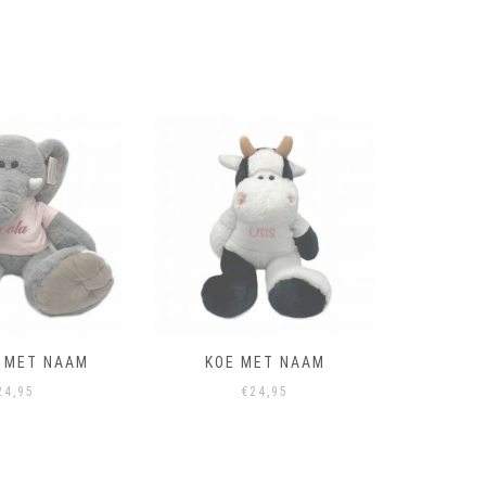
T MET NAAM
KOE MET NAAM
AA
24,95
€
24,95