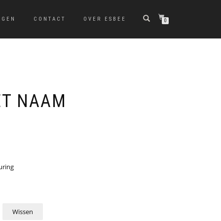
NGEN
CONTACT
OVER ESBEE
0
ET NAAM
uring
Wissen