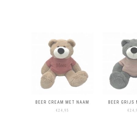
ET NAAM
BEER CREAM MET NAAM
BEER GRIJS
€
24,95
€
24,