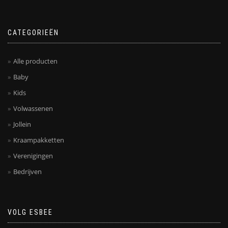
worden
worden
op
op
de
de
CATEGORIEËN
productpagina
productpagina
Alle producten
Baby
Kids
Volwassenen
Jollein
Kraampakketten
Verenigingen
Bedrijven
VOLG ESBEE