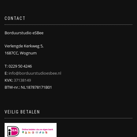
CONTACT
Borduurstudio eSBee
Verlengde Kerkweg 5,
1687CC, Wognum
T: 0229 50 4246
E:
info@borduurstudioesbee.nl
KVK:
37138149
BTW-nr.: NL187878171B01
VEILIG BETALEN