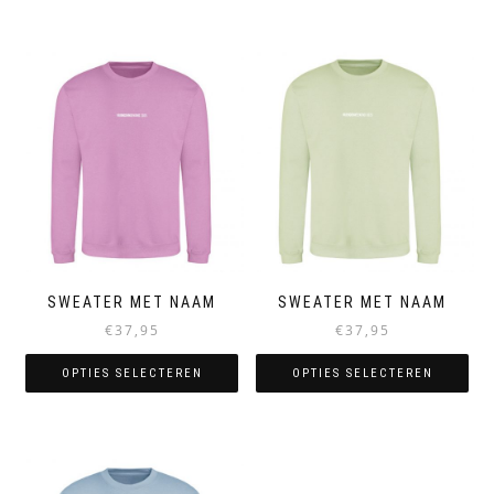
SWEATER MET NAAM
SWEATER MET NAAM
€
37,95
€
37,95
OPTIES SELECTEREN
OPTIES SELECTEREN
Dit
Dit
product
product
heeft
heeft
meerdere
meerdere