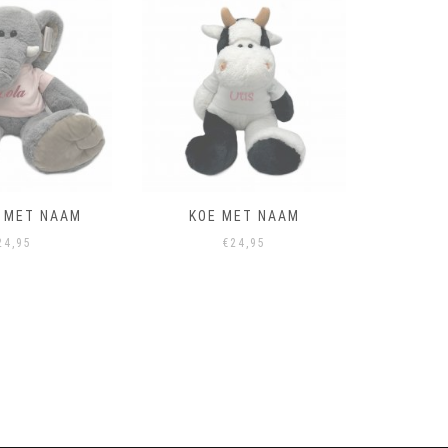
T MET NAAM
KOE MET NAAM
AA
24,95
€
24,95