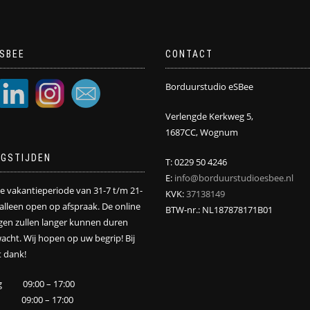
SBEE
CONTACT
Borduurstudio eSBee
Verlengde Kerkweg 5,
1687CC, Wognum
NGSTIJDEN
T: 0229 50 4246
E:
info@borduurstudioesbee.nl
de vakantieperiode van 31-7 t/m 21-
KVK:
37138149
j alleen open op afspraak. De online
BTW-nr.: NL187878171B01
ngen zullen langer kunnen duren
acht. Wij hopen op uw begrip! Bij
 dank!
g 09:00 – 17:00
 09:00 – 17:00