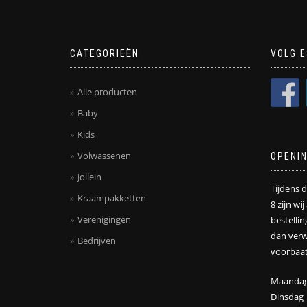
CATEGORIEËN
VOLG E
Alle producten
Baby
Kids
Volwassenen
OPENI
Jollein
Tijdens 
Kraampakketten
8 zijn wi
Verenigingen
bestelli
dan verw
Bedrijven
voorbaat
Maanda
Dinsdag