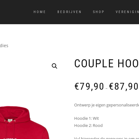
HOME
BEDRIJVEN
SHOP
VERENIGI
dies
COUPLE HOO
€
79,90
€
87,90
–
Ontwerp je eigen gepersonaliseerd
Hoodie 1: Wit
Hoodie 2: Rood
Vul hieronder de gegevens in om e