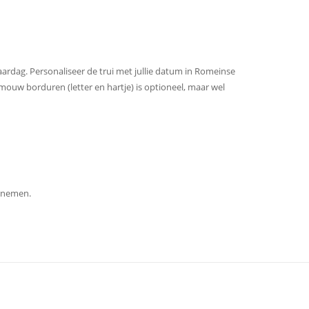
aardag. Personaliseer de trui met jullie datum in Romeinse
mouw borduren (letter en hartje) is optioneel, maar wel
opnemen.