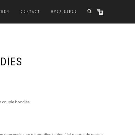
NGEN
CONTACT
OVER ESBEE
0
DIES
Prijsklasse:
€79,90
tot
€87,90
e couple hoodies!
en voorbeeld van de hoodies te zien. Vul daarna de maten