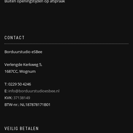
Buiten openingstijden op afspraak
CONTACT
Borduurstudio eSBee
Verlengde Kerkweg 5,
1687CC, Wognum
T: 0229 50 4246
E:
info@borduurstudioesbee.nl
KVK:
37138149
BTW-nr.: NL187878171B01
VEILIG BETALEN