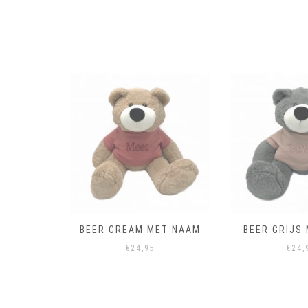
ET NAAM
BEER CREAM MET NAAM
BEER GRIJS
€
24,95
€
24,