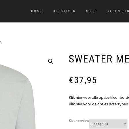
HOME
BEDRIJVEN
SHOP
VERENIGI
m
SWEATER M
€
37,95
Klik
hier
voor alle opties kleur bord
Klik
hier
voor de opties lettertypen
Kleur product