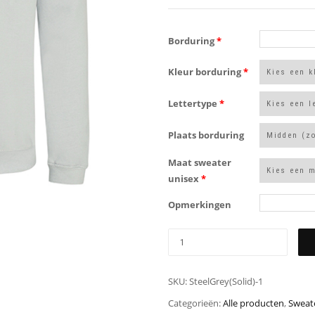
Borduring
*
Kleur borduring
*
Lettertype
*
Plaats borduring
Maat sweater
unisex
*
Opmerkingen
SKU:
SteelGrey(Solid)-1
Categorieën:
Alle producten
,
Sweate