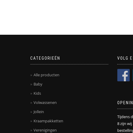
CATEGORIEËN
VOLG E
Alle producten
Baby
Kids
Volwassenen
OPENI
Jollein
Tijdens 
Kraampakketten
8 zijn wi
Verenigingen
bestelli