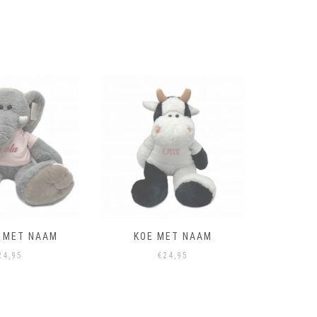
T MET NAAM
KOE MET NAAM
AA
24,95
€
24,95