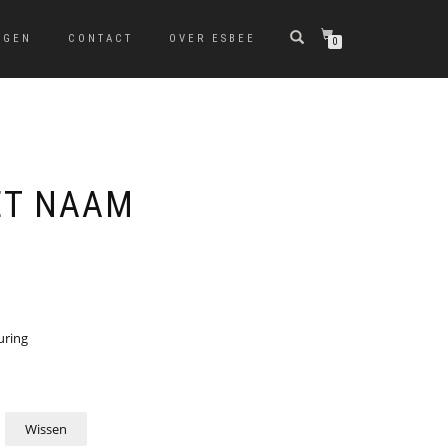
NGEN
CONTACT
OVER ESBEE
0
ET NAAM
uring
Wissen