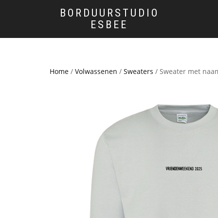
BORDUURSTUDIO
ESBEE
Home
/
Volwassenen
/
Sweaters
/ Sweater met naa