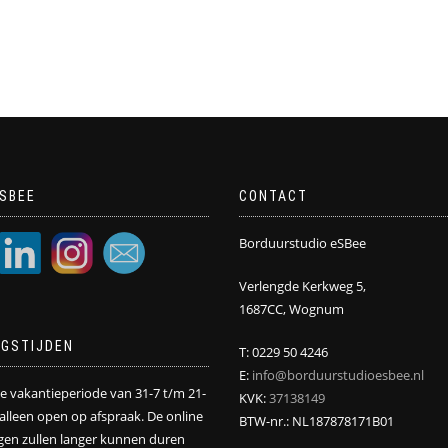
SBEE
CONTACT
Borduurstudio eSBee
Verlengde Kerkweg 5,
1687CC, Wognum
NGSTIJDEN
T: 0229 50 4246
E:
info@borduurstudioesbee.nl
de vakantieperiode van 31-7 t/m 21-
KVK:
37138149
j alleen open op afspraak. De online
BTW-nr.: NL187878171B01
ngen zullen langer kunnen duren