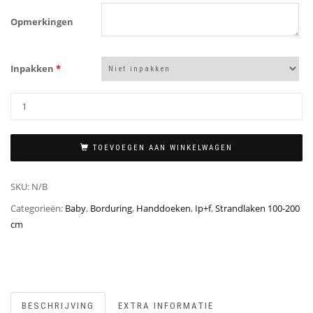
Opmerkingen
Inpakken
*
TOEVOEGEN AAN WINKELWAGEN
SKU:
N/B
Categorieën:
Baby
,
Borduring
,
Handdoeken
,
Ip+f
,
Strandlaken 100-200
cm
BESCHRIJVING
EXTRA INFORMATIE