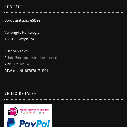
CONTACT
Borduurstudio eSBee
Verlengde Kerkweg 5,
1687CC, Wognum
T: 0229 50 4246
E:
info@borduurstudioesbee.nl
KVK:
37138149
BTW-nr.: NL187878171B01
VEILIG BETALEN