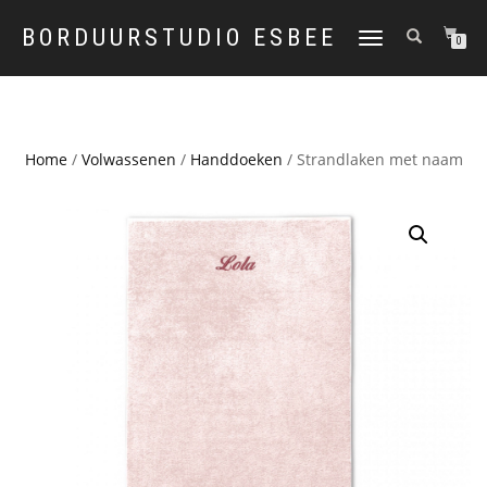
BORDUURSTUDIO ESBEE
TOGGLE
0
NAVIGATION
Home
/
Volwassenen
/
Handdoeken
/ Strandlaken met naam