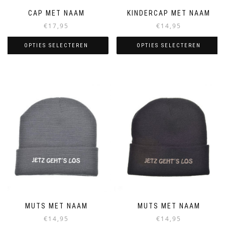
CAP MET NAAM
KINDERCAP MET NAAM
€
17,95
€
14,95
OPTIES SELECTEREN
OPTIES SELECTEREN
Dit
Dit
product
product
heeft
heeft
meerdere
meerdere
variaties.
variaties.
Deze
Deze
optie
optie
kan
kan
gekozen
gekozen
worden
worden
op
op
de
de
productpagina
productpagina
MUTS MET NAAM
MUTS MET NAAM
€
14,95
€
14,95