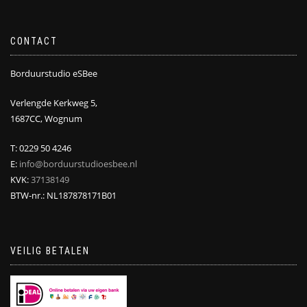
CONTACT
Borduurstudio eSBee
Verlengde Kerkweg 5,
1687CC, Wognum
T: 0229 50 4246
E:
info@borduurstudioesbee.nl
KVK:
37138149
BTW-nr.: NL187878171B01
VEILIG BETALEN