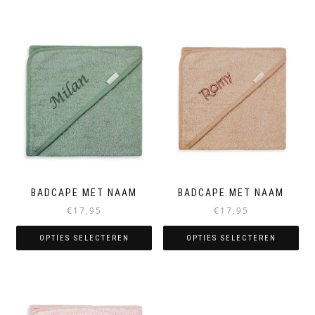
BADCAPE MET NAAM
BADCAPE MET NAAM
€
17,95
€
17,95
OPTIES SELECTEREN
OPTIES SELECTEREN
Dit
Dit
product
product
heeft
heeft
meerdere
meerdere