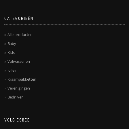
worden
worden
op
op
de
de
CATEGORIEËN
productpagina
productpagina
Alle producten
Baby
Kids
Volwassenen
Jollein
Kraampakketten
Verenigingen
Bedrijven
VOLG ESBEE