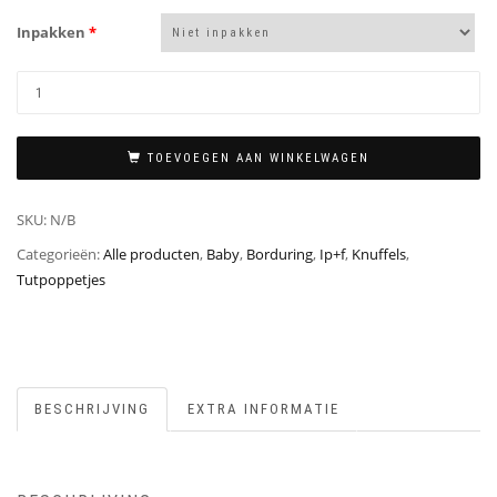
Inpakken
*
TOEVOEGEN AAN WINKELWAGEN
SKU:
N/B
Categorieën:
Alle producten
,
Baby
,
Borduring
,
Ip+f
,
Knuffels
,
Tutpoppetjes
BESCHRIJVING
EXTRA INFORMATIE