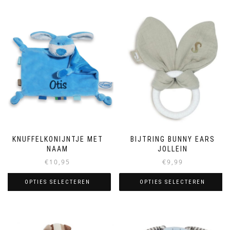
KNUFFELKONIJNTJE MET
BIJTRING BUNNY EARS
NAAM
JOLLEIN
€
10,95
€
9,99
OPTIES SELECTEREN
OPTIES SELECTEREN
Dit
Dit
product
product
heeft
heeft