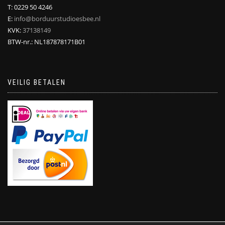
T: 0229 50 4246
E:
info@borduurstudioesbee.nl
KVK:
37138149
BTW-nr.: NL187878171B01
VEILIG BETALEN