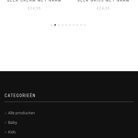
BEER CREAM MET NAAM
BEER GRIJS MET NAAM
€
24,95
€
24,95
CATEGORIEËN
Alle producten
Baby
Kids