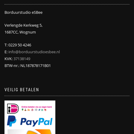
Borduurstudio eSBee
Verlengde Kerkweg 5,
1687CC, Wognum
T: 0229 50 4246
E:
info@borduurstudioesbee.nl
KVK:
37138149
BTW-nr.: NL187878171B01
VEILIG BETALEN