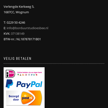
Verlengde Kerkweg 5,
1687CC, Wognum
T: 0229 50 4246
E:
info@borduurstudioesbee.nl
KVK:
37138149
BTW-nr.: NL187878171B01
VEILIG BETALEN