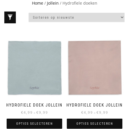
Home
/
Jollein
/ Hydrofiele doeken
HYDROFIELE DOEK JOLLEIN
HYDROFIELE DOEK JOLLEIN
Prijsklasse:
Prijsklasse:
€
4,99
€
9,99
€
4,99
€
9,99
–
–
€4,99
€4,99
tot
tot
OPTIES SELECTEREN
OPTIES SELECTEREN