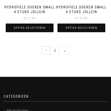
productpagina
productpagina
HYDROFIELE DOEKEN SMALL
HYDROFIELE DOEKEN SMALL
4 STUKS JOLLEIN
4 STUKS JOLLEIN
€
17,99
€
17,99
OPTIES SELECTEREN
OPTIES SELECTEREN
Dit
Dit
product
product
heeft
heeft
1
2
→
meerdere
meerdere
variaties.
variaties.
Deze
Deze
optie
optie
kan
kan
gekozen
gekozen
worden
worden
op
op
de
de
CATEGORIEËN
productpagina
productpagina
Alle producten