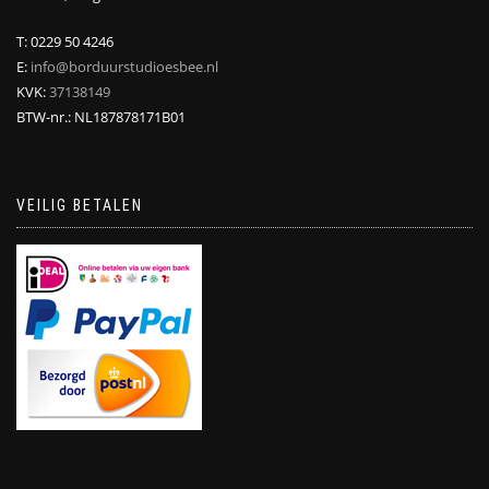
T: 0229 50 4246
E:
info@borduurstudioesbee.nl
KVK:
37138149
BTW-nr.: NL187878171B01
VEILIG BETALEN