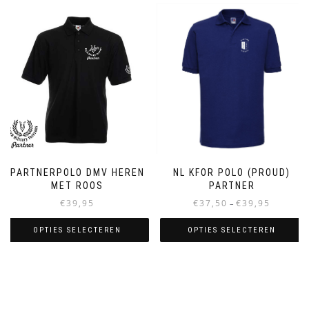
meerdere
variaties.
Deze
optie
kan
gekozen
worden
op
de
productpagina
PARTNERPOLO DMV HEREN
NL KFOR POLO (PROUD)
MET ROOS
PARTNER
Prijsklasse:
€
39,95
€
37,50
€
39,95
–
€37,50
tot
OPTIES SELECTEREN
OPTIES SELECTEREN
€39,95
Dit
Dit
product
product
heeft
heeft
meerdere
meerdere