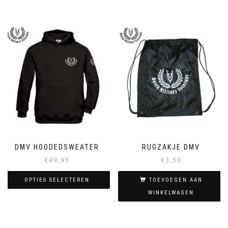
DMV HOODEDSWEATER
RUGZAKJE DMV
€
49,95
€
3,50
OPTIES SELECTEREN
TOEVOEGEN AAN
WINKELWAGEN
Dit
product
heeft