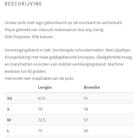
BESCHRIJVING
Unisex polo met logo geborduurd op de voorkant en achterkant.
Pique gebreid van robuust materiaal en dus erg stevig.
65% Polyester 35% katoen
Verstevigingsband in nek. Verstevigde schoudernaden. Met zijsplitjes.
Knoopsluiting met twee gelijkgekleurde knoopjes. Gladgebreide kraag
en manchetten voorzien van dubbel verstevigingsband. Machine
wasbaar tot 60 graden.
Hieronder een maattabel van de polo.
Lengte
Breedte
XS
67,5
51
S
70
54
M
72,5
57
L
75
60