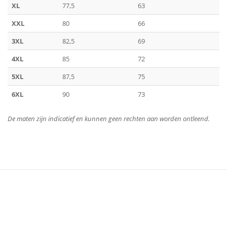
XL
77,5
63
XXL
80
66
3XL
82,5
69
4XL
85
72
5XL
87,5
75
6XL
90
73
De maten zijn indicatief en kunnen geen rechten aan worden ontleend.