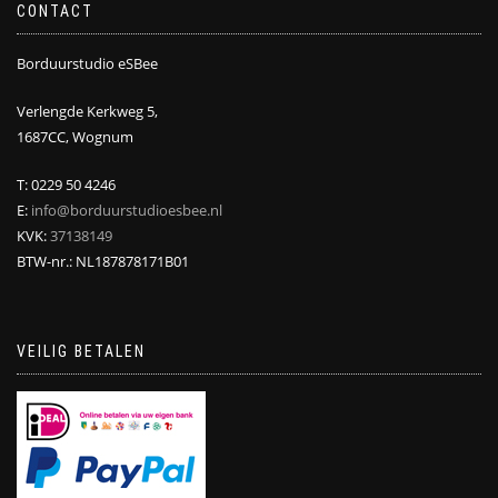
CONTACT
Borduurstudio eSBee
Verlengde Kerkweg 5,
1687CC, Wognum
T: 0229 50 4246
E:
info@borduurstudioesbee.nl
KVK:
37138149
BTW-nr.: NL187878171B01
VEILIG BETALEN