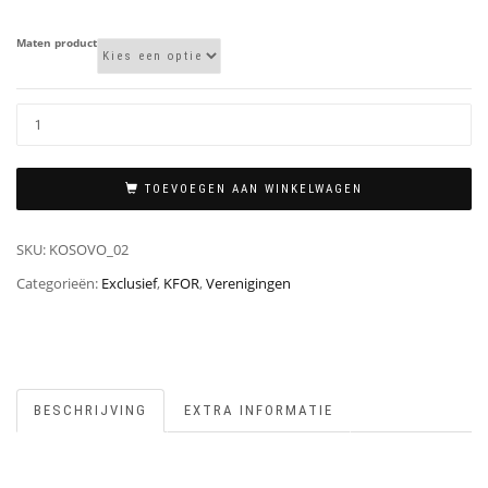
€39,95
Maten product
TOEVOEGEN AAN WINKELWAGEN
SKU:
KOSOVO_02
Categorieën:
Exclusief
,
KFOR
,
Verenigingen
BESCHRIJVING
EXTRA INFORMATIE