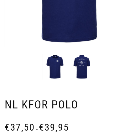
NL KFOR POLO
Prijsklasse:
€
37,50
€
39,95
€37,50
–
tot