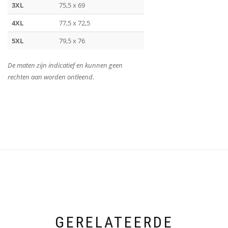
3XL
75,5 x 69
4XL
77,5 x 72,5
5XL
79,5 x 76
De maten zijn indicatief en kunnen geen
rechten aan worden ontleend.
GERELATEERDE