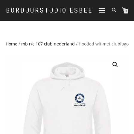
BORDUURSTUDIO ESBEE
TOGGLE
0
NAVIGATION
Home
/
mb r/c 107 club nederland
/ Hooded wit met clublogo