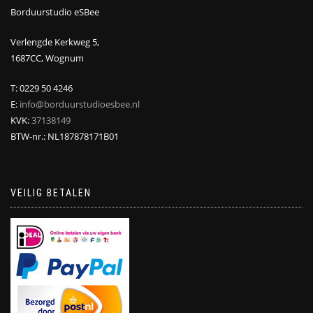
Borduurstudio eSBee
Verlengde Kerkweg 5,
1687CC, Wognum
T: 0229 50 4246
E:
info@borduurstudioesbee.nl
KVK:
37138149
BTW-nr.: NL187878171B01
VEILIG BETALEN