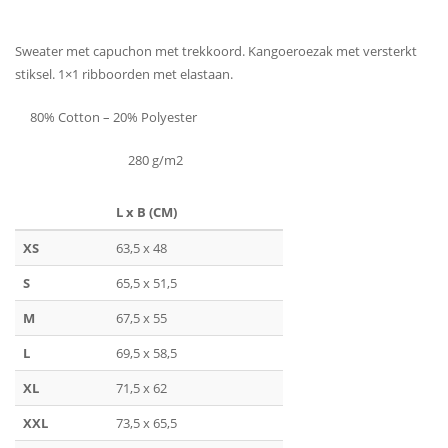
Sweater met capuchon met trekkoord. Kangoeroezak met versterkt
stiksel. 1×1 ribboorden met elastaan.
80% Cotton – 20% Polyester
280 g/m2
L x B (CM)
XS
63,5 x 48
S
65,5 x 51,5
M
67,5 x 55
L
69,5 x 58,5
XL
71,5 x 62
XXL
73,5 x 65,5