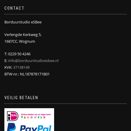
CONTACT
Borduurstudio eSBee
Verlengde Kerkweg 5,
1687CC, Wognum
T: 0229 50 4246
E:
info@borduurstudioesbee.nl
KVK:
37138149
BTW-nr.: NL187878171B01
VEILIG BETALEN