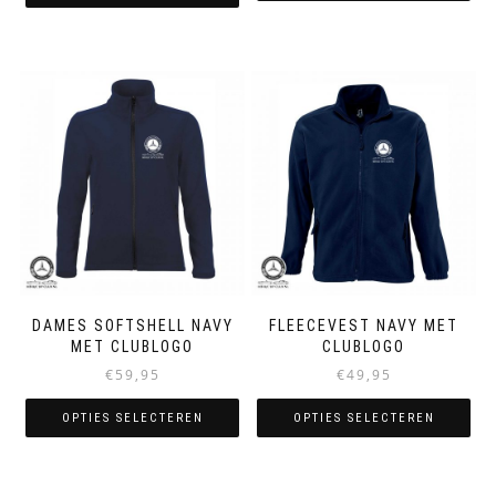
Dit
product
heeft
meerdere
variaties.
Deze
optie
kan
gekozen
worden
op
de
productpagina
DAMES SOFTSHELL NAVY
FLEECEVEST NAVY MET
MET CLUBLOGO
CLUBLOGO
€
59,95
€
49,95
OPTIES SELECTEREN
OPTIES SELECTEREN
Dit
Dit
product
product