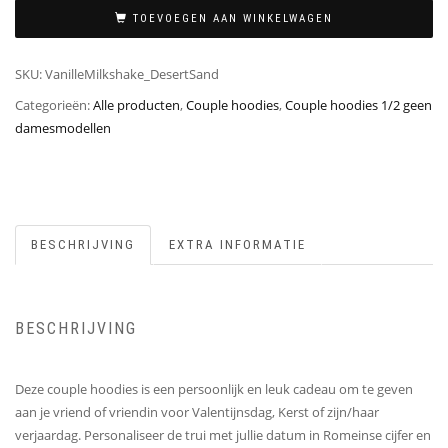
TOEVOEGEN AAN WINKELWAGEN
SKU:
VanilleMilkshake_DesertSand
Categorieën:
Alle producten
,
Couple hoodies
,
Couple hoodies 1/2 geen
damesmodellen
BESCHRIJVING
EXTRA INFORMATIE
BESCHRIJVING
Deze couple hoodies is een persoonlijk en leuk cadeau om te geven
aan je vriend of vriendin voor Valentijnsdag, Kerst of zijn/haar
verjaardag. Personaliseer de trui met jullie datum in Romeinse cijfer en