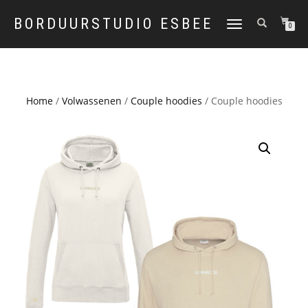
BORDUURSTUDIO ESBEE
TOGGLE
0
NAVIGATION
Home
/
Volwassenen
/
Couple hoodies
/ Couple hoodies