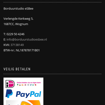
Borduurstudio eSBee
Verlengde Kerkweg 5,
1687CC, Wognum
T: 0229 50 4246
E:
info@borduurstudioesbee.nl
KVK:
37138149
BTW-nr.: NL187878171B01
VEILIG BETALEN