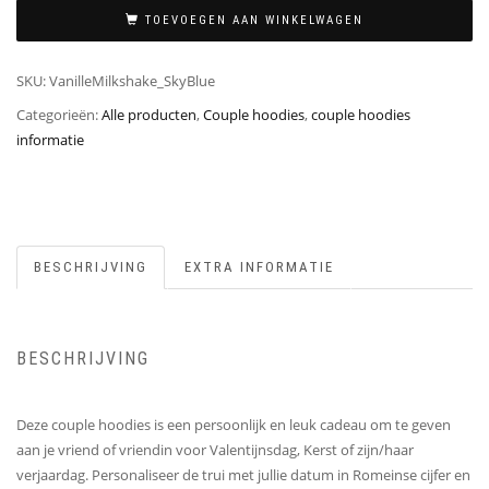
TOEVOEGEN AAN WINKELWAGEN
SKU:
VanilleMilkshake_SkyBlue
Categorieën:
Alle producten
,
Couple hoodies
,
couple hoodies
informatie
BESCHRIJVING
EXTRA INFORMATIE
BESCHRIJVING
Deze couple hoodies is een persoonlijk en leuk cadeau om te geven
aan je vriend of vriendin voor Valentijnsdag, Kerst of zijn/haar
verjaardag. Personaliseer de trui met jullie datum in Romeinse cijfer en