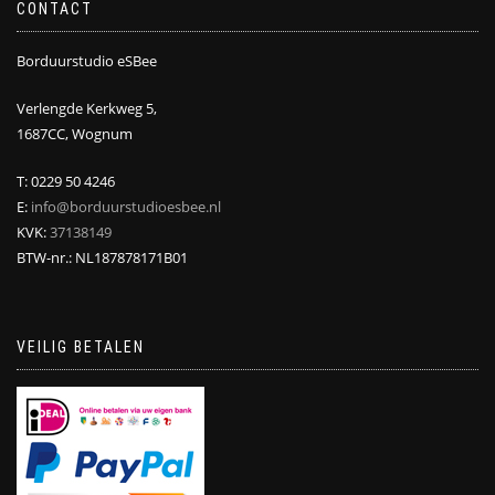
CONTACT
Borduurstudio eSBee
Verlengde Kerkweg 5,
1687CC, Wognum
T: 0229 50 4246
E:
info@borduurstudioesbee.nl
KVK:
37138149
BTW-nr.: NL187878171B01
VEILIG BETALEN