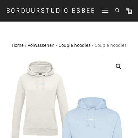
BORDUURSTUDIO ESBEE
TOGGLE
0
NAVIGATION
Home
/
Volwassenen
/
Couple hoodies
/ Couple hoodies