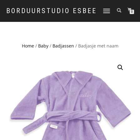
BORDUURSTUDIO ESBEE
TOGGLE
0
NAVIGATION
Home
/
Baby
/
Badjassen
/ Badjasje met naam