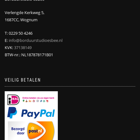
Verlengde Kerkweg 5,
1687CC, Wognum
T: 0229 50 4246
E:
info@borduurstudioesbee.nl
KVK:
37138149
BTW-nr.: NL187878171B01
VEILIG BETALEN