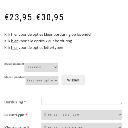
Prijsklasse:
€
23,95
€
30,95
€23,95
–
tot
€30,95
Klik
hier
voor de opties kleur borduring op lavendel
Klik
hier
voor alle opties kleur borduring
Klik
hier
voor de opties lettertypen
Kleur product
Maten product
Wissen
Borduring
*
Lettertype
*
Kleur garen
*