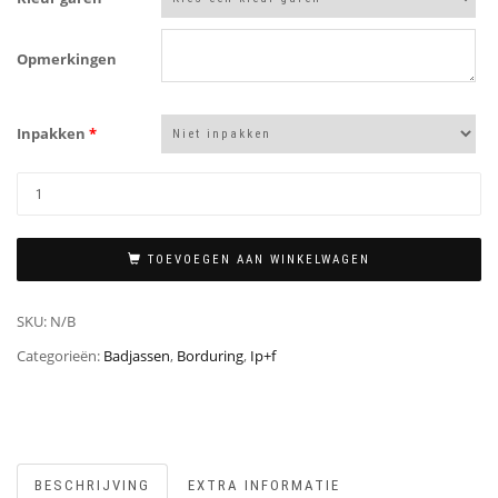
Opmerkingen
Inpakken
*
TOEVOEGEN AAN WINKELWAGEN
SKU:
N/B
Categorieën:
Badjassen
,
Borduring
,
Ip+f
BESCHRIJVING
EXTRA INFORMATIE