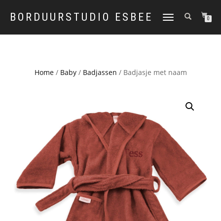
BORDUURSTUDIO ESBEE
TOGGLE
0
NAVIGATION
Home
/
Baby
/
Badjassen
/ Badjasje met naam