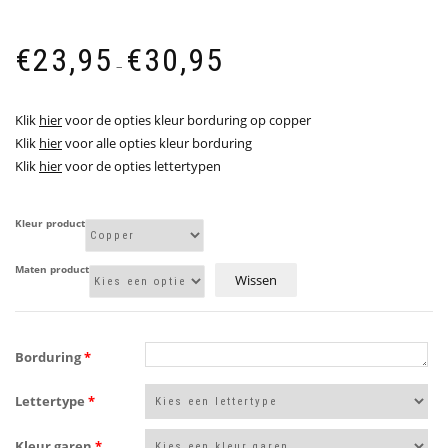
Prijsklasse:
€
23,95
€
30,95
€23,95
–
tot
€30,95
Klik
hier
voor de opties kleur borduring op copper
Klik
hier
voor alle opties kleur borduring
Klik
hier
voor de opties lettertypen
Kleur product
Maten product
Wissen
Borduring
*
Lettertype
*
Kleur garen
*