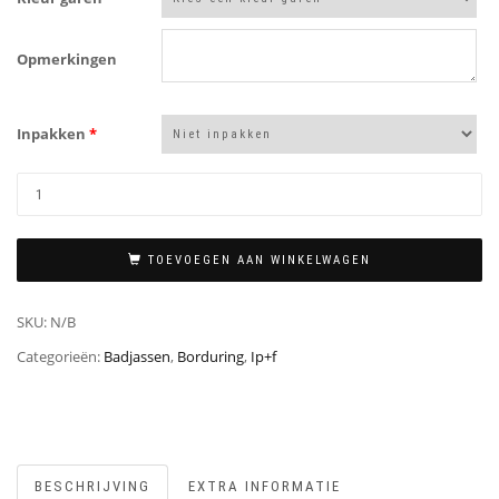
Opmerkingen
Inpakken
*
TOEVOEGEN AAN WINKELWAGEN
SKU:
N/B
Categorieën:
Badjassen
,
Borduring
,
Ip+f
BESCHRIJVING
EXTRA INFORMATIE