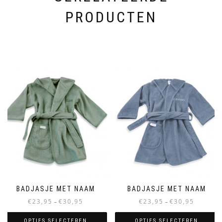
PRODUCTEN
BADJASJE MET NAAM
BADJASJE MET NAAM
Prijsklasse:
Prijsklasse:
€
23,95
€
30,95
€
23,95
€
30,95
–
–
€23,95
€23,95
tot
tot
OPTIES SELECTEREN
OPTIES SELECTEREN