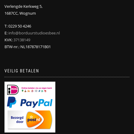
Verlengde Kerkweg 5,
1687CC, Wognum
T: 0229 50 4246
E:
info@borduurstudioesbee.nl
KVK:
37138149
BTW-nr.: NL187878171B01
VEILIG BETALEN