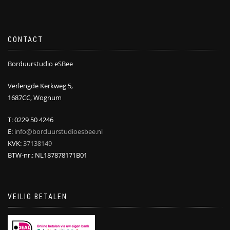
CONTACT
Borduurstudio eSBee
Verlengde Kerkweg 5,
1687CC, Wognum
T: 0229 50 4246
E:
info@borduurstudioesbee.nl
KVK:
37138149
BTW-nr.: NL187878171B01
VEILIG BETALEN