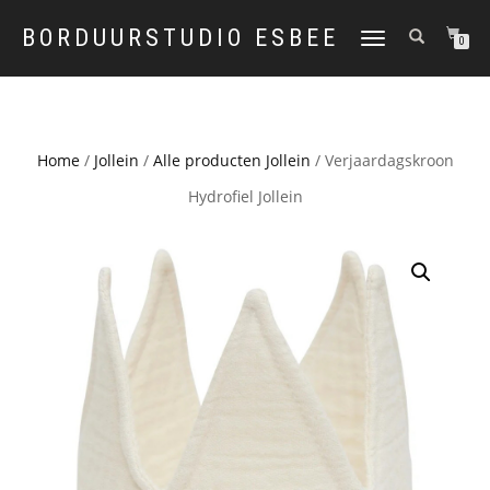
BORDUURSTUDIO ESBEE
TOGGLE
0
NAVIGATION
Home
/
Jollein
/
Alle producten Jollein
/ Verjaardagskroon
Hydrofiel Jollein