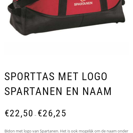
SPORTTAS MET LOGO
SPARTANEN EN NAAM
Prijsklasse:
€
22,50
€
26,25
€22,50
–
tot
€26,25
Bidon met logo van Spartanen. Het is ook mogelijk om de naam onder