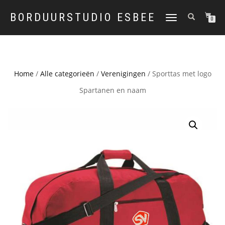
BORDUURSTUDIO ESBEE
TOGGLE
0
NAVIGATION
Home
/
Alle categorieën
/
Verenigingen
/ Sporttas met logo
Spartanen en naam