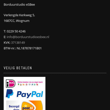
Borduurstudio eSBee
Verlengde Kerkweg 5,
1687CC, Wognum
T: 0229 50 4246
E:
info@borduurstudioesbee.nl
KVK:
37138149
BTW-nr.: NL187878171B01
VEILIG BETALEN