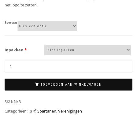
het logo te zetten.
Sporttas
Inpakken
*
TOEVOEGEN AAN WINKELWAGEN
SKU:
N/B
Categorieën:
Ip+f
,
Spartanen
,
Verenigingen