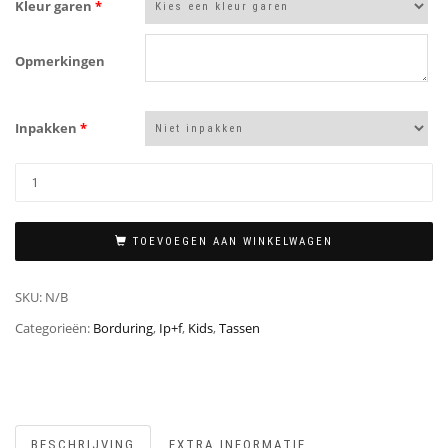
Kleur garen
*
Opmerkingen
Inpakken
*
TOEVOEGEN AAN WINKELWAGEN
SKU:
N/B
Categorieën:
Borduring
,
Ip+f
,
Kids
,
Tassen
BESCHRIJVING
EXTRA INFORMATIE