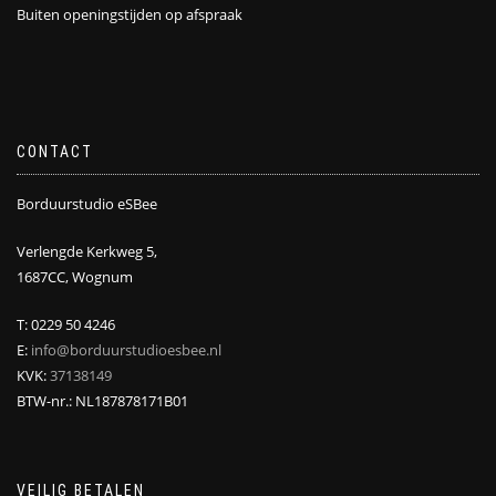
Buiten openingstijden op afspraak
CONTACT
Borduurstudio eSBee
Verlengde Kerkweg 5,
1687CC, Wognum
T: 0229 50 4246
E:
info@borduurstudioesbee.nl
KVK:
37138149
BTW-nr.: NL187878171B01
VEILIG BETALEN