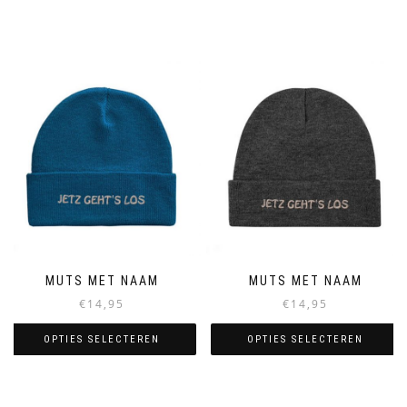
MUTS MET NAAM
MUTS MET NAAM
€
14,95
€
14,95
OPTIES SELECTEREN
OPTIES SELECTEREN
Dit
Dit
product
product