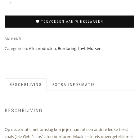
TOEVOEGEN AAN WINKELWAGEN
SKU:
N/B
Categorieën:
Alle producten
,
Borduring
,
Ip+f
,
Mutsen
BESCHRIJVING
EXTRA INFORMATIE
BESCHRIJVING
Op deze muts met omslag kun je je naam of een andere leuke tekst
zoals ‘Jetz Geht’s Los’ laten borduren. Maak je skireis onvergetelijk met