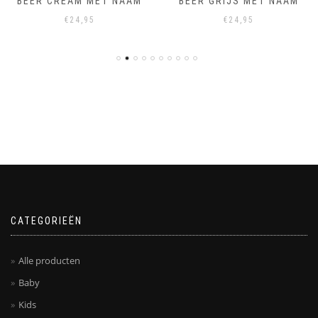
BEER CREAM MET NAAM
BEER GRIJS MET NAAM
€
24,95
€
24,95
CATEGORIEËN
Alle producten
Baby
Kids