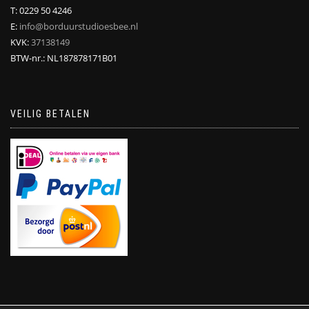
T: 0229 50 4246
E:
info@borduurstudioesbee.nl
KVK:
37138149
BTW-nr.: NL187878171B01
VEILIG BETALEN