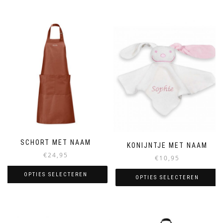
SCHORT MET NAAM
KONIJNTJE MET NAAM
€
24,95
€
10,95
OPTIES SELECTEREN
OPTIES SELECTEREN
Dit
Dit
product
product
heeft
heeft
meerdere