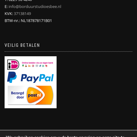
E:
info@borduurstudioesbee.nl
KVK:
37138149
BTW-nr.: NL187878171B01
VEILIG BETALEN