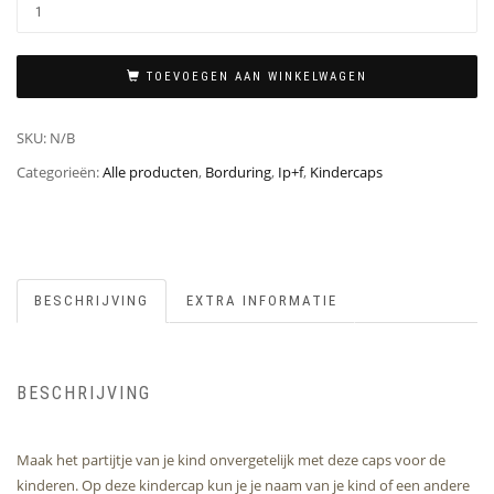
TOEVOEGEN AAN WINKELWAGEN
SKU:
N/B
Categorieën:
Alle producten
,
Borduring
,
Ip+f
,
Kindercaps
BESCHRIJVING
EXTRA INFORMATIE
BESCHRIJVING
Maak het partijtje van je kind onvergetelijk met deze caps voor de
kinderen. Op deze kindercap kun je je naam van je kind of een andere