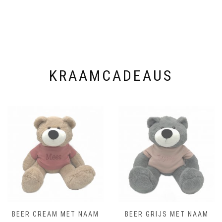
optie
optie
kan
kan
gekozen
gekozen
worden
worden
op
op
de
de
productpagina
productpagina
KRAAMCADEAUS
BEER CREAM MET NAAM
BEER GRIJS MET NAAM