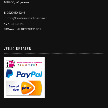
1687CC, Wognum
T: 0229 50 4246
E:
info@borduurstudioesbee.nl
KVK:
37138149
BTW-nr.: NL187878171B01
VEILIG BETALEN