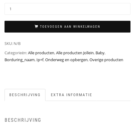
TOEVOEGEN AAN WINKELWAGEN
SKU:
N/B
Categorieën:
Alle producten
,
Alle producten Jollein
,
Baby
,
Borduring_naam
,
Ip+f
,
Onderweg en opbergen
,
Overige producten
BESCHRIJVING
EXTRA INFORMATIE
BESCHRIJVING