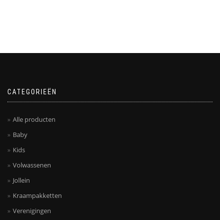
CATEGORIEËN
Alle producten
Baby
Kids
Volwassenen
Jollein
Kraampakketten
Verenigingen