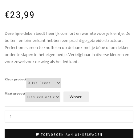
€
23,99
Deze fijne deken biedt heerlijk comfort en warmte voor je kleintje. De
buiten- en binnenkant hebben een prachtige gebreide structuur.
Perfect om samen te knuffelen op de bank met je bébé of om lekker
onder te slapen in het eigen bedje. Verkrijgbaar in diverse kleuren en
voor zowel voor de wieg als het ledikant.
Kleur product
Maat product
Wissen
TOEVOEGEN AAN WINKELWAGEN