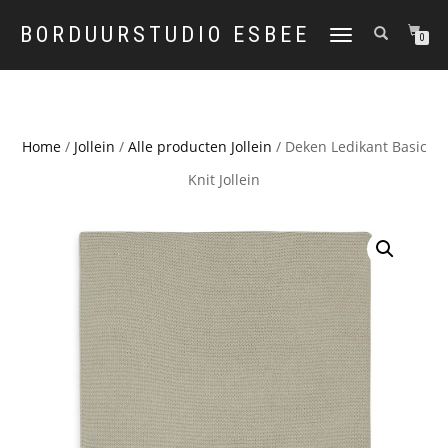
BORDUURSTUDIO ESBEE
TOGGLE
0
NAVIGATION
Home
/
Jollein
/
Alle producten Jollein
/ Deken Ledikant Basic
Knit Jollein