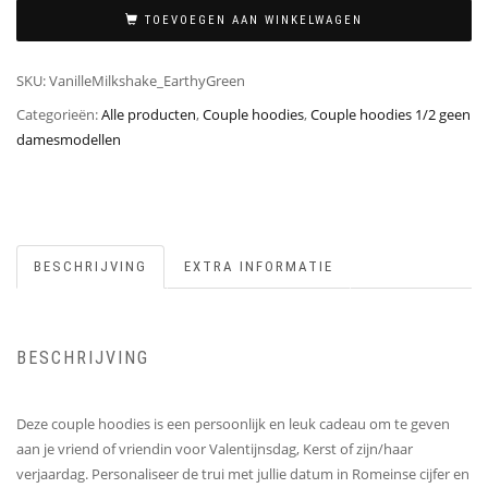
TOEVOEGEN AAN WINKELWAGEN
SKU:
VanilleMilkshake_EarthyGreen
Categorieën:
Alle producten
,
Couple hoodies
,
Couple hoodies 1/2 geen
damesmodellen
BESCHRIJVING
EXTRA INFORMATIE
BESCHRIJVING
Deze couple hoodies is een persoonlijk en leuk cadeau om te geven
aan je vriend of vriendin voor Valentijnsdag, Kerst of zijn/haar
verjaardag. Personaliseer de trui met jullie datum in Romeinse cijfer en