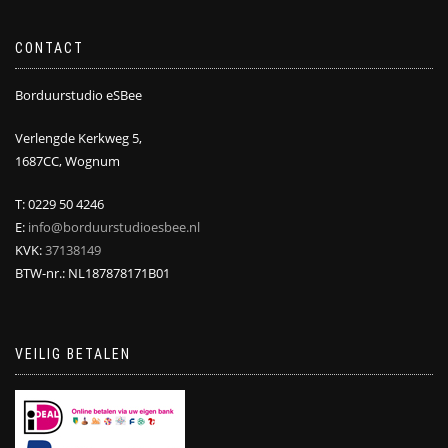
CONTACT
Borduurstudio eSBee
Verlengde Kerkweg 5,
1687CC, Wognum
T: 0229 50 4246
E:
info@borduurstudioesbee.nl
KVK:
37138149
BTW-nr.: NL187878171B01
VEILIG BETALEN