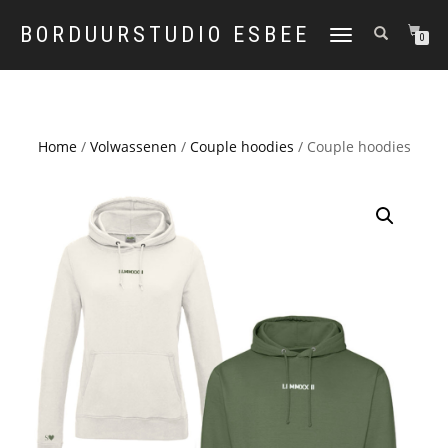
BORDUURSTUDIO ESBEE
TOGGLE
0
NAVIGATION
Home
/
Volwassenen
/
Couple hoodies
/ Couple hoodies