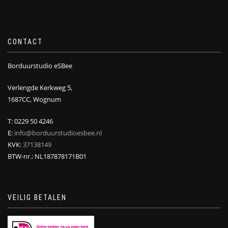
CONTACT
Borduurstudio eSBee
Verlengde Kerkweg 5,
1687CC, Wognum
T: 0229 50 4246
E:
info@borduurstudioesbee.nl
KVK:
37138149
BTW-nr.: NL187878171B01
VEILIG BETALEN