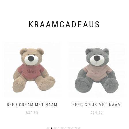
op
op
de
de
productpagina
productpagina
KRAAMCADEAUS
BEER CREAM MET NAAM
BEER GRIJS MET NAAM
€
24,95
€
24,95