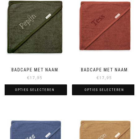
BADCAPE MET NAAM
BADCAPE MET NAAM
€
17,95
€
17,95
OPTIES SELECTEREN
OPTIES SELECTEREN
Dit
Dit
product
product
heeft
heeft
meerdere
meerdere
variaties.
variaties.
Deze
Deze
optie
optie