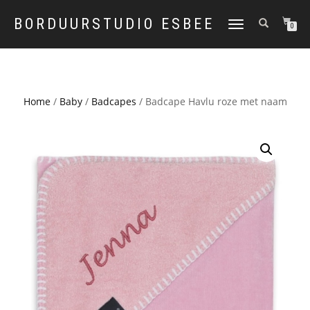
BORDUURSTUDIO ESBEE
TOGGLE
0
NAVIGATION
Home
/
Baby
/
Badcapes
/ Badcape Havlu roze met naam