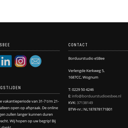
SBEE
CONTACT
Borduurstudio eSBee
Verlengde Kerkweg 5,
1687CC, Wognum
NGSTIJDEN
T: 0229 50 4246
E:
info@borduurstudioesbee.nl
de vakantieperiode van 31-7 t/m 21-
KVK:
37138149
j alleen open op afspraak. De online
BTW-nr.: NL187878171B01
ngen zullen langer kunnen duren
acht. Wij hopen op uw begrip! Bij
 dank!