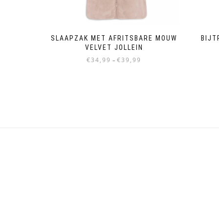
SLAAPZAK MET AFRITSBARE MOUW
BIJT
VELVET JOLLEIN
Prijsklasse:
€
34,99
€
39,99
–
€34,99
Dit
tot
product
€39,99
heeft
meerdere
variaties.
Deze
optie
kan
gekozen
worden
op
de
productpagina