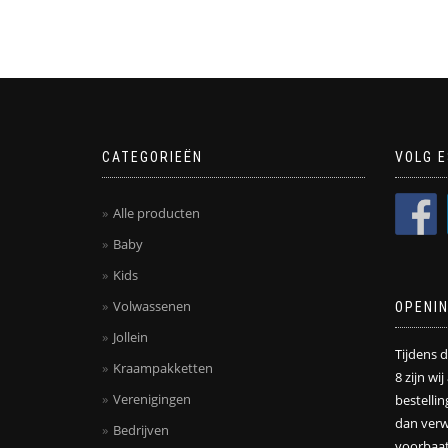
CATEGORIEËN
VOLG E
Alle producten
Baby
Kids
Volwassenen
OPENI
Jollein
Tijdens 
Kraampakketten
8 zijn wi
Verenigingen
bestelli
dan verw
Bedrijven
voorbaat