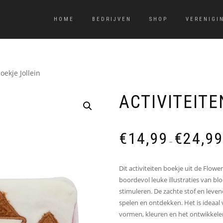
HOME
BEDRIJVEN
SHOP
VERENIGI
oekje Jollein
ACTIVITEIT
€
14,99
€
24,99
–
Dit activiteiten boekje uit de Flower 
boordevol leuke illustraties van blo
stimuleren. De zachte stof en leve
spelen en ontdekken. Het is ideaa
vormen, kleuren en het ontwikkele