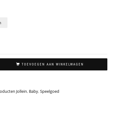
n
TOEVOEGEN AAN WINKELWAGEN
roducten Jollein
,
Baby
,
Speelgoed