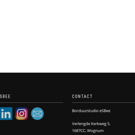
SBEE
CONTACT
Borduurstudio eSBee
Verlengde Kerkweg 5,
1687CC, Wognum