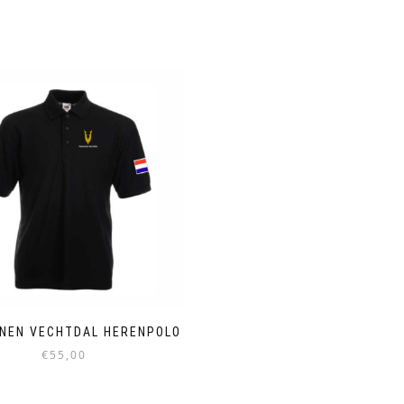
NEN VECHTDAL HERENPOLO
€
55,00
Dit
product