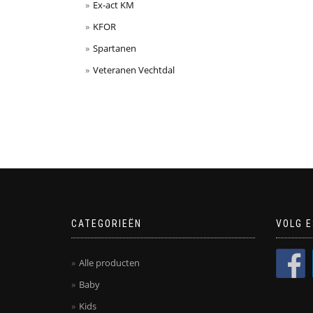
Ex-act KM
KFOR
Spartanen
Veteranen Vechtdal
CATEGORIEËN
VOLG E
Alle producten
Baby
Kids