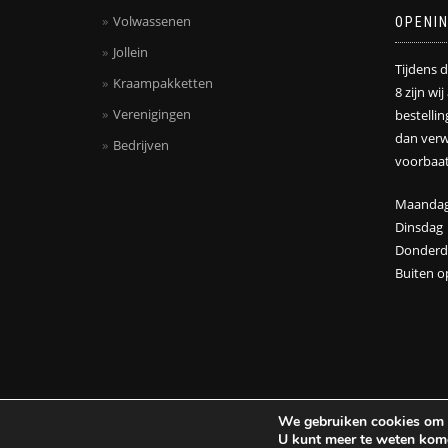
Volwassenen
OPENI
Jollein
Tijdens 
Kraampakketten
8 zijn wi
Verenigingen
bestelli
dan verw
Bedrijven
voorbaat
Maanda
Dinsdag
Donderd
Buiten o
We gebruiken cookies om u 
ShopIsle
powered by
WordPress
U kunt meer te weten kome