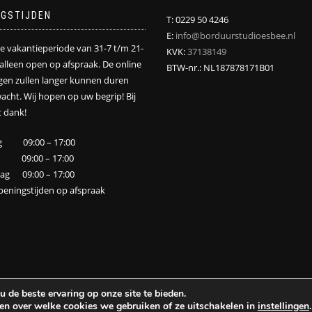
NGSTIJDEN
T: 0229 50 4246
E:
info@borduurstudioesbee.nl
de vakantieperiode van 31-7 t/m 21-
KVK:
37138149
j alleen open op afspraak. De online
BTW-nr.: NL187878171B01
ngen zullen langer kunnen duren
acht. Wij hopen op uw begrip! Bij
 dank!
g 09:00 – 17:00
 09:00 – 17:00
ag 09:00 – 17:00
peningstijden op afspraak
de beste ervaring op onze site te bieden.
n over welke cookies we gebruiken of ze uitschakelen in
instellingen
.