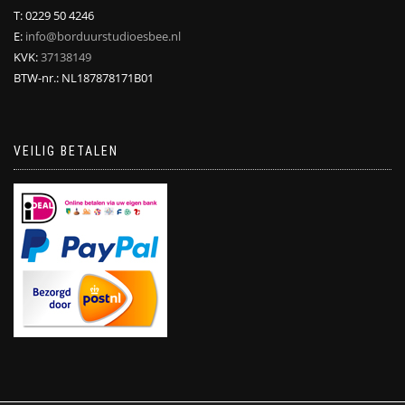
T: 0229 50 4246
E:
info@borduurstudioesbee.nl
KVK:
37138149
BTW-nr.: NL187878171B01
VEILIG BETALEN