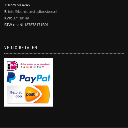
T: 0229 50 4246
E:
info@borduurstudioesbee.nl
KVK:
37138149
BTW-nr.: NL187878171B01
VEILIG BETALEN